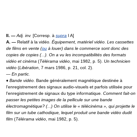
II. —
Adj. inv.
[Corresp. à
supra
I A]
A. —
Relatif à la vidéo.
Équipement, matériel vidéo
.
Les cassettes
de films en vente (
ou
à louer) dans le commerce sont donc des
copies de copies (...). On a vu les incompatibilités des formats
vidéo et cinéma
(
Télérama vidéo
, mai 1982, p. 5).
Un technicien
vidéo
(
Libération
, 7 mars 1986, p. 21, col. 2).
—
En partic.
♦
Bande vidéo
. Bande généralement magnétique destinée à
l'enregistrement des signaux audio-visuels et parfois utilisée pour
l'enregistrement de signaux du type informatique.
Comment fait-on
passer les petites images de la pellicule sur une bande
électromagnétique? (...) On utilise le « télécinéma », qui projette le
film sur un tube cathodique, lequel produit une bande vidéo dudit
film
(
Télérama vidéo
, mai 1982, p. 5).