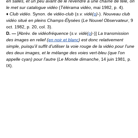
en salles, et un peu avant de le revendre à une chaîne de télé, on
le met sur catalogue vidéo
(
Télérama vidéo
, mai 1982, p. 4).
♦
Club vidéo
. Synon. de
vidéo-club
(
s.v. vidé(
o
)-
).
Nouveau club
vidéo situé en pleins Champs-Élysées
(
Le Nouvel Observateur
, 9
oct. 1982, p. 20, col. 3).
D. —
[Abrév. de
vidéofréquence
(
s.v. vidé(
o
)-
)]
La transmission
des images en relief (
en noir et blanc
) est donc relativement
simple, puisqu'il suffit d'utiliser la voie rouge de la vidéo pour l'une
des deux images, et le mélange des voies vert-bleu (que l'on
appelle
cyan
) pour l'autre
(
Le Monde dimanche
, 14 juin 1981, p.
IX).