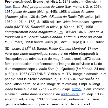
Prononc.:
[video].
Étymol. et Hist. 1.
1949 subst. « télévision »
(
aux
États-Unis)
programmes de video
(
Lar. mens.
t. 2, p. 205);
1950
poste de video
(
ibid.
, p. 445); 1958
chaînes de video
(
Atomes
, juillet, 136 ds
Cah. d'Études de Radio-Télévision
, juill.
1960, n° 26, p. 172);
2.
1958 adj. inv.
vidéo fréquences, signaux
vidéo
(MATRAS,
Radiodiff. et télév.
, p. 80 et p. 107); 1958
enregistrement vidéo-magnétique
(
Ph
. DESJARDINS,
Chef de la
traduction à la Société Radio-Canada, Lettre à l'Office du vocab.
fr.
, 30 mars); 1958
bande vidéo
(ID.,
ibid.
, 5 sept.);
3.
1959 subst.
lle
(ID.,
Lettre à M
M. Barthe, Radio-Canada Montreal
, 17 nov.:
Voilà que
video-magnetique
, raccourci en
video
réapparaît à
l'instigation des adversaires de magnétoscopique); 1972 subst.
fém. « production et présentation d'images de télévision à l'aide
d'un magnétoscope »
vidéo libre
(au Québec) (
Le Monde
, 24 mai,
p. 30);
4.
1967 (VOYENNE:
Vidéo
n. m. T.V. Image électronique et
par ext. tout le circuit électronique); 1972 (BUREAU:
Vidéo
n.f.
Modulation porteuse d'une image de télévision). Empr. à l'angl.
video
formé sur le lat.
« voir » d'apr.
audio-
(élém. corresp.
à celui qui entre dans la compos. de
audio-visuel
) att. dep. 1935
en empl. adj. et dep. 1937 comme subst., notamment au sens
gén. de « télévision », puis au sens partic. de « appareil