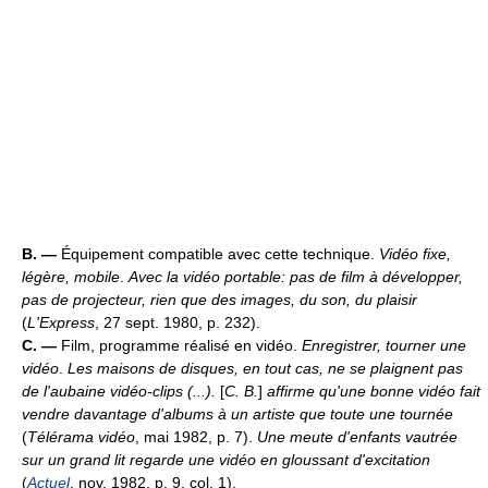
B. —
Équipement compatible avec cette technique.
Vidéo fixe,
légère, mobile
.
Avec la vidéo portable: pas de film à développer,
pas de projecteur, rien que des images, du son, du plaisir
(
L'Express
, 27 sept. 1980, p. 232).
C. —
Film, programme réalisé en vidéo.
Enregistrer, tourner une
vidéo
.
Les maisons de disques, en tout cas, ne se plaignent pas
de l'aubaine vidéo-clips (...).
[
C. B.
]
affirme qu'une bonne vidéo fait
vendre davantage d'albums à un artiste que toute une tournée
(
Télérama vidéo
, mai 1982, p. 7).
Une meute d'enfants vautrée
sur un grand lit regarde une vidéo en gloussant d'excitation
(
Actuel
, nov. 1982, p. 9, col. 1).