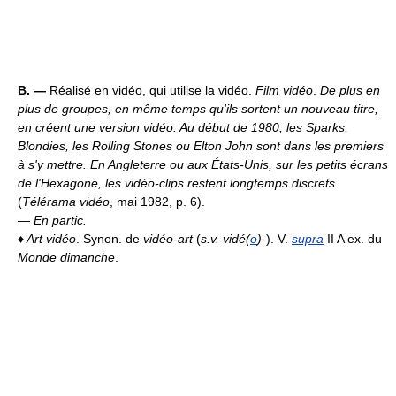
B. —
Réalisé en vidéo, qui utilise la vidéo.
Film vidéo
.
De plus en
plus de groupes, en même temps qu'ils sortent un nouveau titre,
en créent une version vidéo. Au début de 1980, les Sparks,
Blondies, les Rolling Stones ou Elton John sont dans les premiers
à s'y mettre. En Angleterre ou aux États-Unis, sur les petits écrans
de l'Hexagone, les vidéo-clips restent longtemps discrets
(
Télérama vidéo
, mai 1982, p. 6).
—
En partic.
♦
Art vidéo
. Synon. de
vidéo-art
(
s.v. vidé(
o
)-
). V.
supra
II A ex. du
Monde dimanche
.