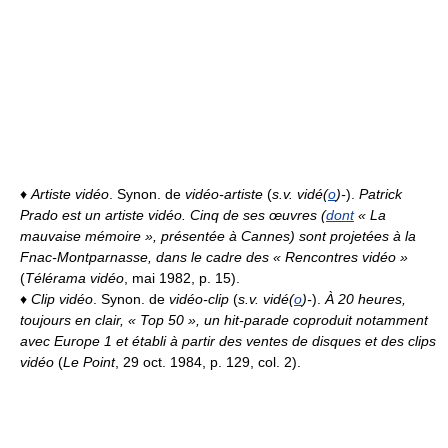
♦
Artiste vidéo
. Synon. de
vidéo-artiste
(
s.v. vidé(
o
)-
).
Patrick
Prado est un artiste vidéo. Cinq de ses œuvres (
dont
« La
mauvaise mémoire », présentée à Cannes) sont projetées à la
Fnac-Montparnasse, dans le cadre des « Rencontres vidéo »
(
Télérama vidéo
, mai 1982, p. 15).
♦
Clip vidéo
. Synon. de
vidéo-clip
(
s.v. vidé(
o
)-
).
À 20 heures,
toujours en clair, « Top 50 », un hit-parade coproduit notamment
avec Europe 1 et établi à partir des ventes de disques et des clips
vidéo
(
Le Point
, 29 oct. 1984, p. 129, col. 2).