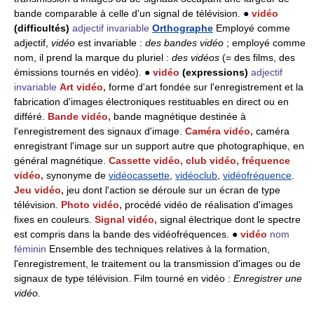
bande comparable à celle d'un signal de télévision. ●
vidéo
(difficultés)
adjectif invariable
Orthographe
Employé comme
adjectif,
vidéo
est invariable :
des bandes vidéo
; employé comme
nom, il prend la marque du pluriel :
des vidéos
(= des films, des
émissions tournés en vidéo). ●
vidéo
(expressions)
adjectif
invariable
Art vidéo,
forme d'art fondée sur l'enregistrement et la
fabrication d'images électroniques restituables en direct ou en
différé.
Bande vidéo,
bande magnétique destinée à
l'enregistrement des signaux d'image.
Caméra vidéo,
caméra
enregistrant l'image sur un support autre que photographique, en
général magnétique.
Cassette vidéo, club vidéo, fréquence
vidéo,
synonyme de
vidéocassette
,
vidéoclub
,
vidéofréquence
.
Jeu vidéo,
jeu dont l'action se déroule sur un écran de type
télévision.
Photo vidéo,
procédé vidéo de réalisation d'images
fixes en couleurs.
Signal vidéo,
signal électrique dont le spectre
est compris dans la bande des vidéofréquences. ●
vidéo
nom
féminin
Ensemble des techniques relatives à la formation,
l'enregistrement, le traitement ou la transmission d'images ou de
signaux de type télévision. Film tourné en vidéo :
Enregistrer une
vidéo.