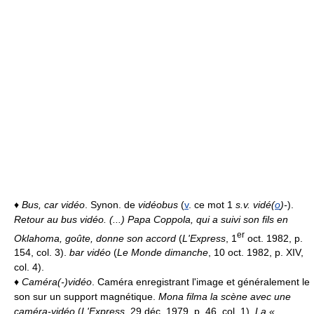
♦
Bus, car vidéo
. Synon. de
vidéobus
(
v
. ce mot 1
s.v. vidé(
o
)-
).
Retour au bus vidéo. (...) Papa Coppola, qui a suivi son fils en
er
Oklahoma, goûte, donne son accord
(
L'Express
, 1
oct. 1982, p.
154, col. 3).
bar vidéo
(
Le Monde dimanche
, 10 oct. 1982, p. XIV,
col. 4).
♦
Caméra(-)vidéo
. Caméra enregistrant l'image et généralement le
son sur un support magnétique.
Mona filma la scène avec une
caméra-vidéo
(
L'Express
, 29 déc. 1979, p. 46, col. 1).
La «