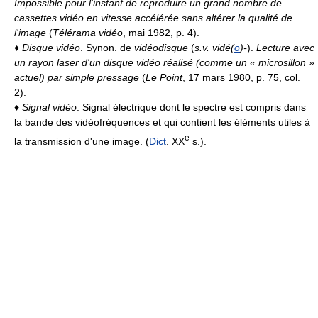
Impossible pour l'instant de reproduire un grand nombre de
cassettes vidéo en vitesse accélérée sans altérer la qualité de
l'image
(
Télérama vidéo
, mai 1982, p. 4).
♦
Disque vidéo
. Synon. de
vidéodisque
(
s.v. vidé(
o
)-
).
Lecture avec
un rayon laser d'un disque vidéo réalisé (comme un « microsillon »
actuel) par simple pressage
(
Le Point
, 17 mars 1980, p. 75, col.
2).
♦
Signal vidéo
. Signal électrique dont le spectre est compris dans
la bande des vidéofréquences et qui contient les éléments utiles à
e
la transmission d'une image. (
Dict
. XX
s.).