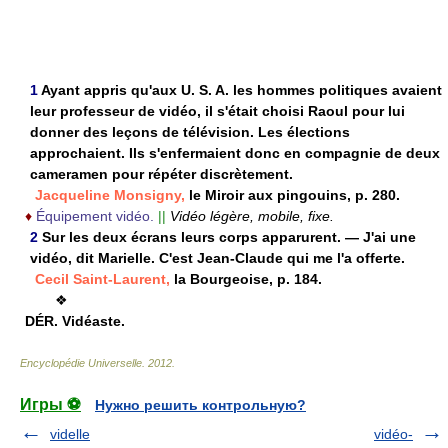
1
Ayant appris qu'aux U. S. A. les hommes politiques avaient
leur professeur de vidéo, il s'était choisi Raoul pour lui
donner des leçons de télévision. Les élections
approchaient. Ils s'enfermaient donc en compagnie de deux
cameramen pour répéter discrètement.
Jacqueline Monsigny,
le Miroir aux pingouins, p. 280.
♦
Équipement vidéo.
||
Vidéo légère, mobile, fixe.
2
Sur les deux écrans leurs corps apparurent. — J'ai une
vidéo, dit Marielle. C'est Jean-Claude qui me l'a offerte.
Cecil Saint-Laurent,
la Bourgeoise, p. 184.
❖
DÉR.
Vidéaste.
Encyclopédie Universelle
.
2012
.
Игры ⚽
Нужно решить контрольную?
videlle
vidéo-