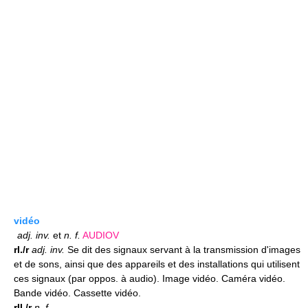
vidéo
adj.
inv.
et
n.
f.
AUDIOV
rI./r
adj.
inv.
Se dit des signaux servant à la transmission d'images
et de sons, ainsi que des appareils et des installations qui utilisent
ces signaux (par oppos. à audio). Image vidéo. Caméra vidéo.
Bande vidéo. Cassette vidéo.
rII./r
n.
f.