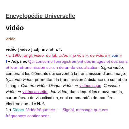
Encyclopédie Universelle
vidéo
vidéo
vidéo
[ video ]
adj. inv.
et
n. f.
• v. 1960;
angl.
video,
du
lat.
video
« je vois », de
videre
«
voir
»
I
♦
Adj. inv.
Qui concerne l'enregistrement des images et des sons
et leur retransmission sur un écran de visualisation.
Signal vidéo,
contenant les éléments qui servent à la transmission d'une image.
Système vidéo,
permettant la transmission à distance du son et de
l'image.
Caméra vidéo. Disque vidéo.
⇒
vidéodisque
.
Cassette
vidéo.
⇒
vidéocassette
.
Jeu vidéo,
dans lequel les mouvements,
sur un écran de visualisation, sont commandés de manière
électronique.
II
♦
N. f.
1
♦
Didact.
Vidéofréquence.
—
Signal, message que ces
fréquences contiennent.