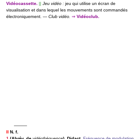
Vidéocassette.
||
Jeu vidéo :
jeu qui utilise un écran de
visualisation et dans lequel les mouvements sont commandés
électroniquement.
—
Club vidéo.
⇒
Vidéoclub.
———
II
N. f.
1
(Abrév. de
vidéofréquence
). Didact.
Fréquence de modulation