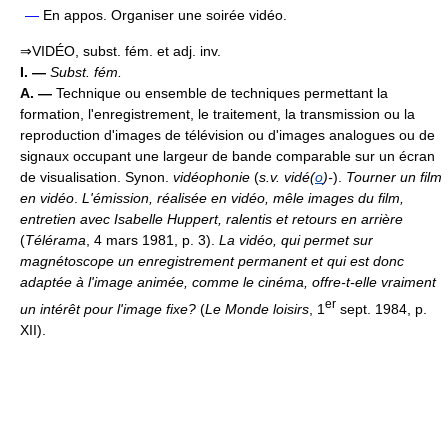
—
En appos. Organiser une soirée vidéo.
⇒VIDÉO, subst. fém. et adj. inv.
I. —
Subst. fém.
A. —
Technique ou ensemble de techniques permettant la
formation, l'enregistrement, le traitement, la transmission ou la
reproduction d'images de télévision ou d'images analogues ou de
signaux occupant une largeur de bande comparable sur un écran
de visualisation. Synon.
vidéophonie
(
s.v. vidé(
o
)-
).
Tourner un film
en vidéo
.
L'émission, réalisée en vidéo, mêle images du film,
entretien avec Isabelle Huppert, ralentis et retours en arrière
(
Télérama
, 4 mars 1981, p. 3).
La vidéo, qui permet sur
magnétoscope un enregistrement permanent et qui est donc
adaptée à l'image animée, comme le cinéma, offre-t-elle vraiment
er
un intérêt pour l'image fixe?
(
Le Monde loisirs
, 1
sept. 1984, p.
XII).