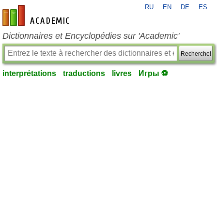
RU
EN
DE
ES
fr-academic.com
Dictionnaires et Encyclopédies sur 'Academic'
Recherche!
interprétations
traductions
livres
Игры ⚽