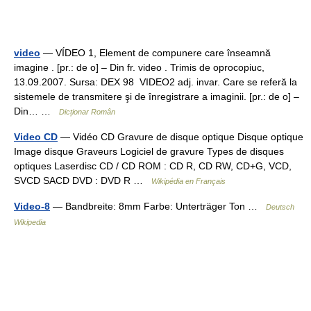
video
— VÍDEO 1, Element de compunere care înseamnă
imagine . [pr.: de o] – Din fr. video . Trimis de oprocopiuc,
13.09.2007. Sursa: DEX 98 VIDEO2 adj. invar. Care se referă la
sistemele de transmitere şi de înregistrare a imaginii. [pr.: de o] –
Din… …
Dicționar Român
Video CD
— Vidéo CD Gravure de disque optique Disque optique
Image disque Graveurs Logiciel de gravure Types de disques
optiques Laserdisc CD / CD ROM : CD R, CD RW, CD+G, VCD,
SVCD SACD DVD : DVD R …
Wikipédia en Français
Video-8
— Bandbreite: 8mm Farbe: Unterträger Ton …
Deutsch
Wikipedia