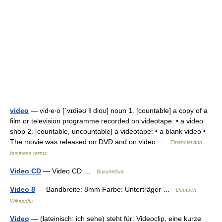
video
— vid‧e‧o [ˈvɪdiəʊ ǁ dioʊ] noun 1. [countable] a copy of a
film or television programme recorded on videotape: • a video
shop 2. [countable, uncountable] a videotape: • a blank video •
The movie was released on DVD and on video …
Financial and
business terms
Video CD
— Video CD …
Википедия
Video 8
— Bandbreite: 8mm Farbe: Unterträger …
Deutsch
Wikipedia
Video
— (lateinisch: ich sehe) steht für: Videoclip, eine kurze