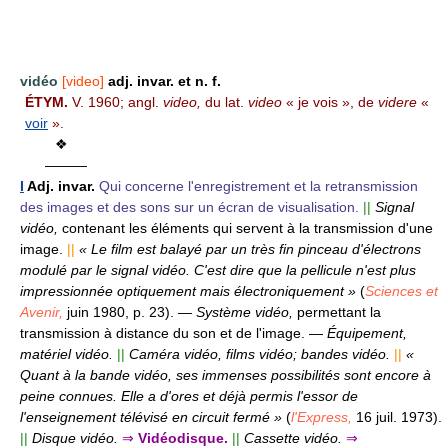
vidéo
[video]
adj. invar. et n. f.
ÉTYM.
V. 1960; angl.
video,
du lat.
video
« je vois », de
videre
«
voir
».
❖
———
I
Adj. invar.
Qui concerne l'enregistrement et la retransmission
des images et des sons sur un écran de visualisation.
||
Signal
vidéo,
contenant les éléments qui servent à la transmission d'une
image.
||
« Le film est balayé par un très fin pinceau d'électrons
modulé par le signal vidéo. C'est dire que la pellicule n'est plus
impressionnée optiquement mais électroniquement »
(
Sciences et
Avenir,
juin 1980, p. 23).
—
Système vidéo,
permettant la
transmission à distance du son et de l'image.
—
Équipement,
matériel vidéo.
||
Caméra vidéo, films vidéo; bandes vidéo.
||
«
Quant à la bande vidéo, ses immenses possibilités sont encore à
peine connues. Elle a d'ores et déjà permis l'essor de
l'enseignement télévisé en circuit fermé »
(
l'Express,
16 juil. 1973).
||
Disque vidéo.
⇒
Vidéodisque.
||
Cassette vidéo.
⇒